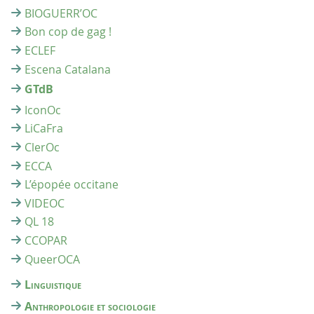
BIOGUERR’OC
Bon cop de gag !
ECLEF
Escena Catalana
GTdB
IconOc
LiCaFra
ClerOc
ECCA
L’épopée occitane
VIDEOC
QL 18
CCOPAR
QueerOCA
Linguistique
Anthropologie et sociologie