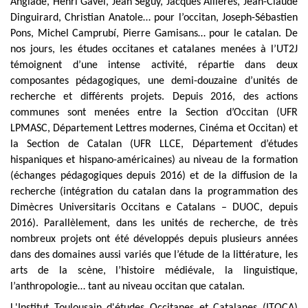
Anglade, Henri Gavel, Jean Séguy, Jacques Allières, Jean-Claude
Dinguirard, Christian Anatole… pour l’occitan, Joseph-Sébastien
Pons, Michel Camprubí, Pierre Gamisans… pour le catalan. De
nos jours, les études occitanes et catalanes menées à l’UT2J
témoignent d’une intense activité, répartie dans deux
composantes pédagogiques, une demi-douzaine d’unités de
recherche et différents projets. Depuis 2016, des actions
communes sont menées entre la Section d’Occitan (UFR
LPMASC, Département Lettres modernes, Cinéma et Occitan) et
la Section de Catalan (UFR LLCE, Département d’études
hispaniques et hispano-américaines) au niveau de la formation
(échanges pédagogiques depuis 2016) et de la diffusion de la
recherche (intégration du catalan dans la programmation des
Dimècres Universitaris Occitans e Catalans – DUOC, depuis
2016). Parallèlement, dans les unités de recherche, de très
nombreux projets ont été développés depuis plusieurs années
dans des domaines aussi variés que l’étude de la littérature, les
arts de la scène, l’histoire médiévale, la linguistique,
l’anthropologie… tant au niveau occitan que catalan.
L'Institut Toulousain d'études Occitanes et Catalanes (ITOCA)